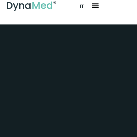
Dyna
Med
®
IT