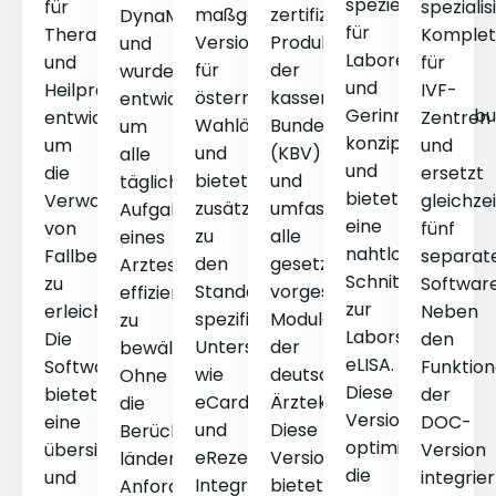
speziell
für
spezialis
maßgeschneiderte
zertifizierte
DynaMed®
für
Therapeuten
Komplet
Version
Produkt
und
Labore
und
für
für
der
wurde
und
Heilpraktiker
IVF-
österreichische
kassenärztlichen
entwickelt,
Gerinnungsambu
entwickelt,
Zentren
Wahlärzte
Bundesvereinigung
um
konzipiert
um
und
und
(KBV)
alle
und
die
ersetzt
bietet
und
täglichen
bietet
Verwaltung
gleichzei
zusätzlich
umfasst
Aufgaben
eine
von
fünf
zu
alle
eines
nahtlose
Fallbehandlungen
separat
den
gesetzlich
Arztes
Schnittstelle
zu
Softwar
Standardfunktionen
vorgeschriebenen
effizient
zur
erleichtern.
Neben
spezifische
Module
zu
Laborsoftware
Die
den
Unterstützung
der
bewältigen.
eLISA.
Software
Funktio
wie
deutschen
Ohne
Diese
bietet
der
eCard-
Ärztekammer.
die
Version
eine
DOC-
und
Diese
Berücksichtigung
optimiert
übersichtliche
Version
eRezept-
Version
länderspezifischer
die
und
integrier
Integration
bietet
Anforderungen