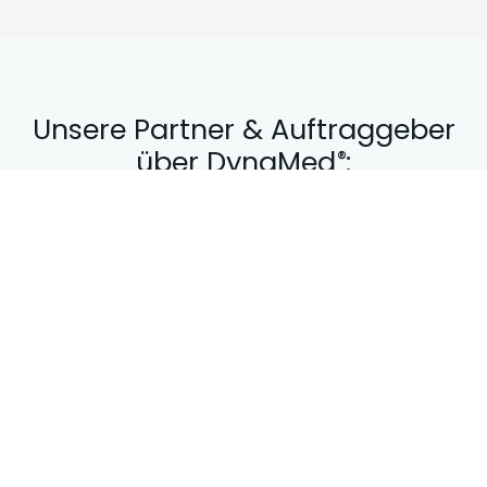
Unsere Partner & Auftraggeber
über DynaMed
:
®
»Unsere Partnerschaft mit
DynaMed® besteht seit über 10
Jahren. Professionalität und
guten Service setzt man im
allgemeinen voraus. Ein
entscheidenes Merkmal einer
langen und guten Partnerschaft
aber ist, wie man sich begegnet,