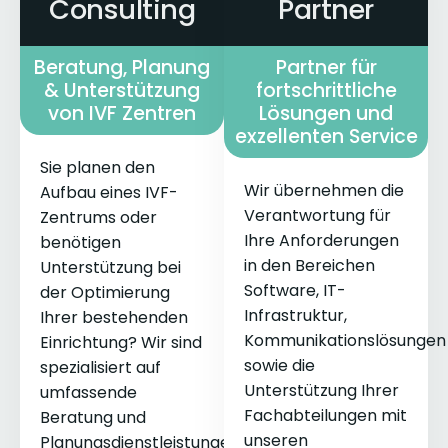
Consulting
Partner
Beratung, Planung
Partner für
& Unterstützung
fortschrittliche
von IVF Zentren
Lösungen und
exzellenten Service
Sie planen den
Wir übernehmen die
Aufbau eines IVF-
Verantwortung für
Zentrums oder
Ihre Anforderungen
benötigen
in den Bereichen
Unterstützung bei
Software, IT-
der Optimierung
Infrastruktur,
Ihrer bestehenden
Kommunikationslösungen
Einrichtung? Wir sind
sowie die
spezialisiert auf
Unterstützung Ihrer
umfassende
Fachabteilungen mit
Beratung und
unseren
Planungsdienstleistungen